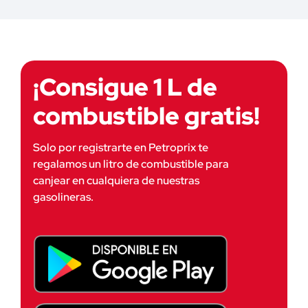
¡Consigue 1 L de
combustible gratis!
Solo por registrarte en Petroprix te 
regalamos un litro de combustible para 
canjear en cualquiera de nuestras 
gasolineras.