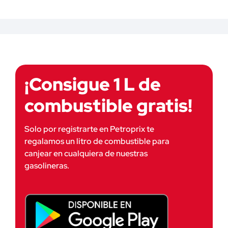
¡Consigue 1 L de
combustible gratis!
Solo por registrarte en Petroprix te 
regalamos un litro de combustible para 
canjear en cualquiera de nuestras 
gasolineras.