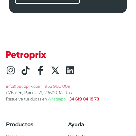
info@petroprix.com
 | 
953 900 009
C/Bailén, Parcela 71, 23600, Martos
Resuelve tus dudas en
Whatsapp
+34 619 04 18 78
Productos
Ayuda