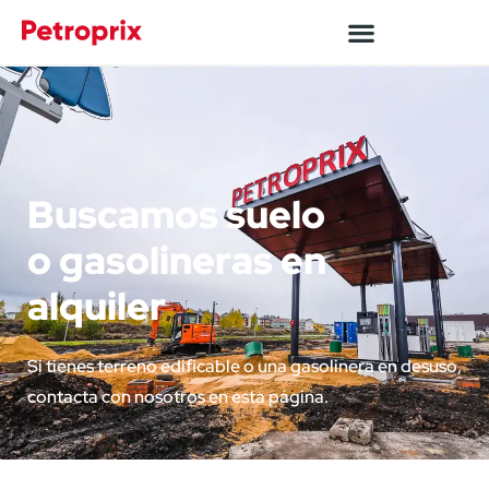
Buscamos suelo
o gasolineras en
alquiler
Si tienes terreno edificable o una gasolinera en desuso, 
contacta con nosotros en esta página.