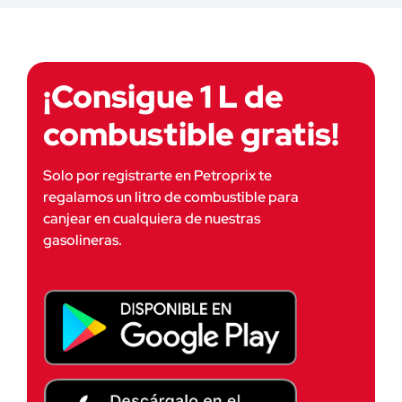
¡Consigue 1 L de
combustible gratis!
Solo por registrarte en Petroprix te 
regalamos un litro de combustible para 
canjear en cualquiera de nuestras 
gasolineras.