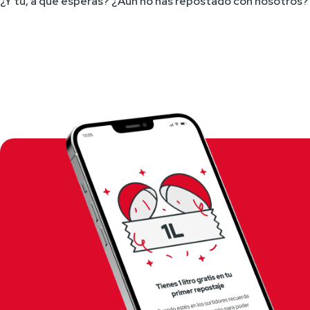
¿Y tú, a qué esperas? ¿Aún no has repostado con nosotros?