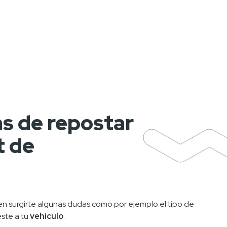
as de repostar
t de
 pueden surgirte algunas dudas como por ejemplo el tipo de 
ste a tu 
vehículo
.