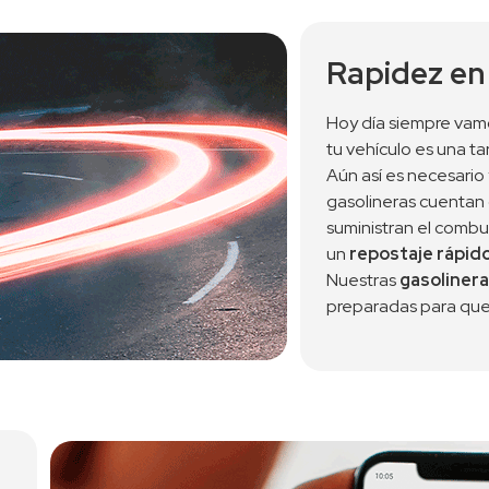
Rapidez en 
Hoy día siempre vamo
tu vehículo es una ta
Aún así es necesario 
gasolineras cuentan 
suministran el combu
un 
repostaje rápid
Nuestras 
gasolinera
preparadas para que