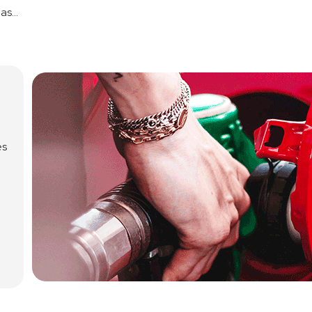
das…
s 
a empresa. Repostar en 