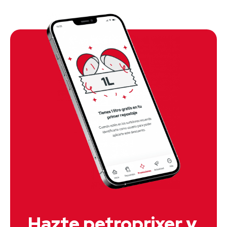
Hazte petroprixer y