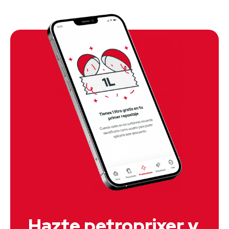
Hazte petroprixer y