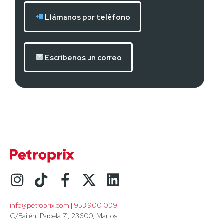
Llámanos por teléfono
Escríbenos un correo
info@petroprix.com
 | 
953 900 009
C/Bailén, Parcela 71, 23600, Martos