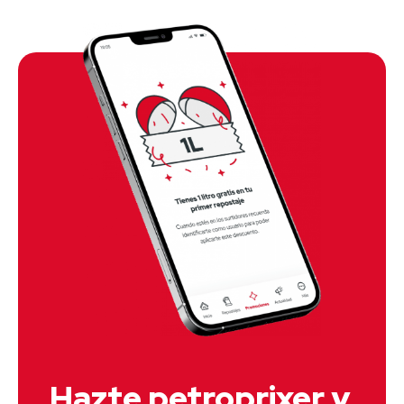
Hazte petroprixer y