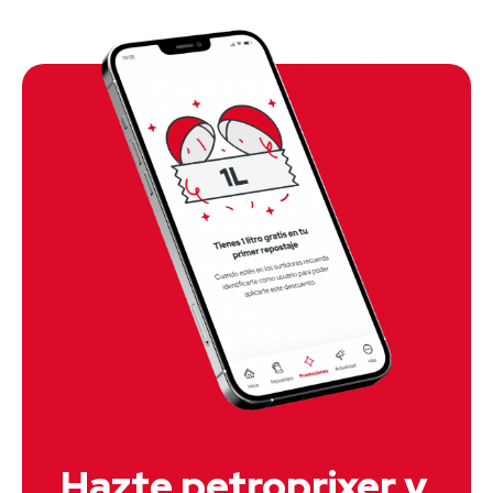
Hazte petroprixer y