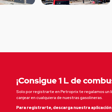
¡Consigue 1 L de combus
Solo por registrarte en Petroprix te regalamos un l
canjear en cualquiera de nuestras gasolineras.
Para registrarte, descarga nuestra aplicación 