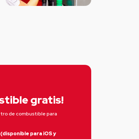
tible gratis!
itro de combustible para 
(disponible para iOS y