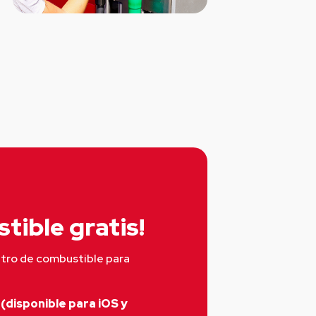
tible gratis!
itro de combustible para 
(disponible para iOS y