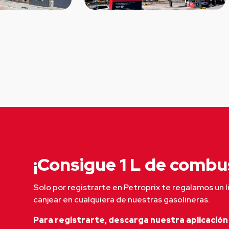
¡Consigue 1 L de combus
Solo por registrarte en Petroprix te regalamos un l
canjear en cualquiera de nuestras gasolineras.
Para registrarte, descarga nuestra aplicación 