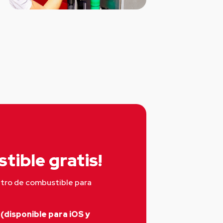
tible gratis!
itro de combustible para 
(disponible para iOS y