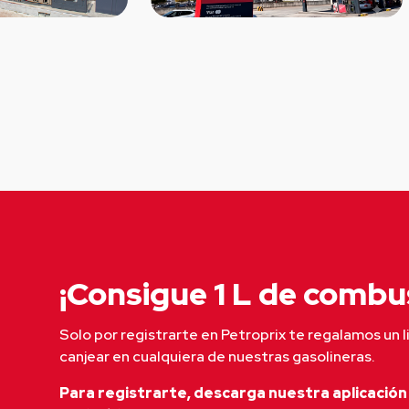
¡Consigue 1 L de combus
Solo por registrarte en Petroprix te regalamos un l
canjear en cualquiera de nuestras gasolineras.
Para registrarte, descarga nuestra aplicación 